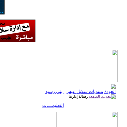
منتديات سلايل عبس | بني رشيد
رسالة إدارية
التعليمـــات